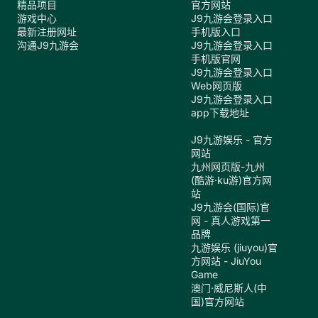
精品项目
官方网站
游戏中心
J9九游会登录入口
最新注册网址
手机版入口
沟通J9九游会
J9九游会登录入口
手机版官网
J9九游会登录入口
Web网页版
J9九游会登录入口
app下载地址
J9九游娱乐 - 官方
网站
九州网页版-九州
(酷游·ku游)官方网
站
J9九游会(国际)官
网 - 真人游戏第一
品牌
九游娱乐 (jiuyou)官
方网站 - JiuYou
Game
澳门·威尼斯人(中
国)官方网站