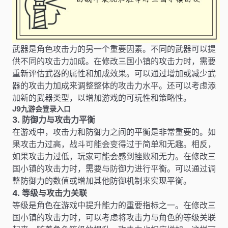
武器是角色攻击力的另一个重要因素。不同的武器可以提
供不同的攻击力加成。在修改三国小镇的攻击力时，需要
重新评估武器的属性和加成效果。可以通过增加或减少武
器的攻击力加成来调整整体的攻击力水平。还可以考虑添
加新的武器类型，以增加游戏的可玩性和策略性。
J9九游会登录入口
3. 防御力与攻击力平衡
在游戏中，攻击力和防御力之间的平衡是非常重要的。如
果攻击力过高，战斗可能会变得过于简单和无趣。相反，
如果攻击力过低，玩家可能会感到挫败和无力。在修改三
国小镇的攻击力时，需要与防御力进行平衡。可以通过调
整防御力的数值或增加其他防御机制来实现平衡。
4. 等级与攻击力关联
等级是角色在游戏中提升能力的重要指标之一。在修改三
国小镇的攻击力时，可以考虑将攻击力与角色的等级关联